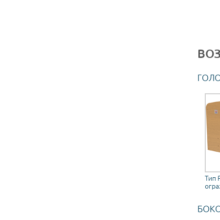
ВО
ГОЛ
Тип 
огр
БОК