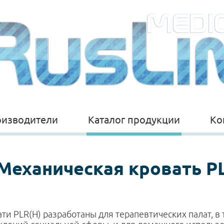
изводители
Каталог продукции
Ко
Механическая кровать P
ти PLR(H) разработаны для терапевтических палат, 