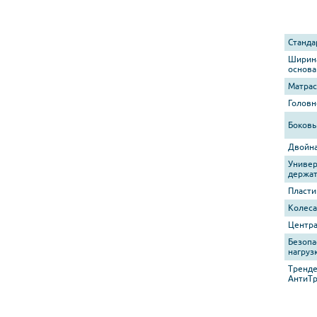
Станда
Ширина
основа
Матрас
Головн
Боковы
Двойна
Униве
держат
Пласти
Колеса
Центра
Безопа
нагруз
Тренде
АнтиТр