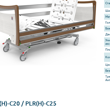
Ст
Ши
Ма
Го
Бо
Дв
Ун
ак
Пл
Ко
Це
Без
Тр
Ан
(H)-C20 / PLR(H)-C25