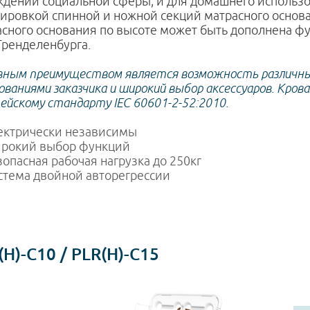
ждений социальной сферы, и для домашнего использ
ировкой спинной и ножной секций матрасного основ
асного основания по высоте может быть дополнена ф
Тренделенбурга.
вным преимуществом является возможность различны
ваниями заказчика и широкий выбор аксессуаров. Кр
ейскому стандарту IEC 60601-2-52:2010.
ектрически независимы
рокий выбор функций
зопасная рабочая нагрузка до 250кг
стема двойной авторегрессии
(H)-C10 / PLR(H)-C15