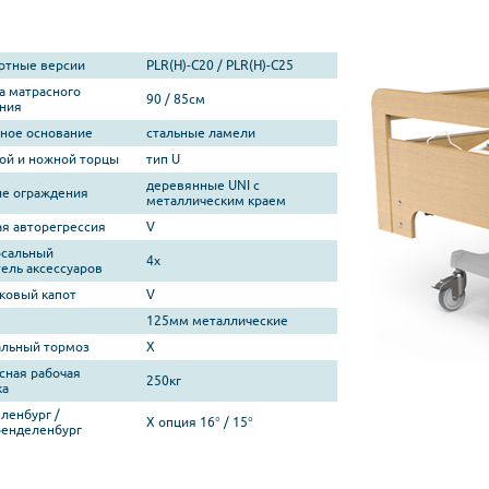
ртные версии
PLR(H)-C20 / PLR(H)-C25
 матрасного
90 / 85см
ния
ное основание
стальные ламели
ой и ножной торцы
тип U
деревянные UNI с
е ограждения
металлическим краем
я авторегрессия
V
рсальный
4x
ель аксессуаров
ковый капот
V
125мм металлические
льный тормоз
X
сная рабочая
250кг
ка
ленбург /
X опция 16° / 15°
енделенбург