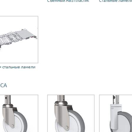
Съемный ABS пластик
Стальные ламел
+ стальные ламели
ЕСА