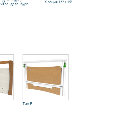
X опция 16° / 15°
тиТренделенбург
Тип E