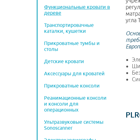
учре
регул
Функциональные кровати в
дереве
матр
угла 
Транспортировачные
каталки, кушетки
Осно
требо
Прикроватные тумбы и
Европ
столы
Эл
Детские кровати
Ши
Бе
Аксессуары для кроватей
Си
Прикроватные консоли
Реанимационные консоли
и консоли для
операционных
PLR
Ультразвуковые системы
Sonoscanner