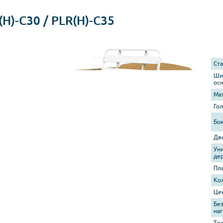
(H)-C30 / PLR(H)-C35
Ст
Ши
ос
Ма
Го
Бо
Дв
Ун
де
Пл
Ко
Це
Бе
наг
Тр