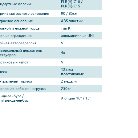
PLR(H)-C10 /
андартные версии
PLR(H)-C15
рина матрасного основания
90 / 85см
трасное основание
ABS пластик
ловной и ножной торцы
тип K
ковые ограждения
алюминиевые UNI
ойная авторегрессия
V
иверсальный держатель
4x
сессуаров
астиковый капот
V
125мм
леса
пластиковые
нтральный тормоз
2 педали
опасная рабочая нагрузка
250кг
енделенбург /
X опция 16° / 15°
тиТренделенбург