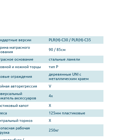
андартные версии
PLR(H)-C30 / PLR(H)-C35
рина матрасного
90 / 85см
нования
трасное основание
стальные ламели
ловной и ножной торцы
тип P
деревянные UNI с
ковые ограждения
металлическим краем
ойная авторегрессия
V
иверсальный
4x
ржатель аксессуаров
астиковый капот
X
леса
125мм пластиковые
нтральный тормоз
X
зопасная рабочая
250кг
рузка
енделенбург /